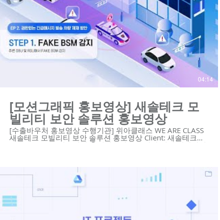
04:14
[모션그래픽 홍보영상] 새솔테크 모
빌리티 보안 솔루션 홍보영상
[수출바우처 홍보영상 수행기관] 위아클래스 WE ARE CLASS
새솔테크 모빌리티 보안 솔루션 홍보영상 Client: 새솔테크
Video Type: 모션그래픽 😍위아클래스는 영상 제작 회사입니
다. 우리는 혁신적인 기술의 기업을 위한 하이 퀄리티 영상 콘
텐츠와 디자인 솔루션을 제공합니다.
https://www.weareclass.com/ 👉 영상이 필요하세요? 최적
의 영상제작 계획을 통해 차별화된 영상을 제작할 수 있습니
다! :D : https://www.weareclass.com/contact 🔍 모션그래픽
홍보영상 포트폴리오 https://youtu.be/p9EDYvvK9Bg
https://youtu.be/kpo0fJLGFMc https://youtu.be/yCU-
vIJVz14 https://youtu.be/aos5Bwx1-Ec
https://youtu.be/njy9o7SofCc
https://youtu.be/YPW5QqLlKwA