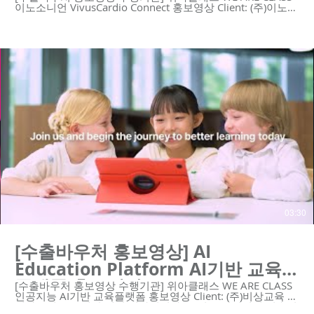
이노소니언 VivusCardio Connect 홍보영상 Client: (주)이노소
니언 Video Type: 모션그래픽 😍위아클래스는 영상 제작 회사
입니다. 우리는 혁신적인 기술의 기업을 위한 하이 퀄리티 영
상 콘텐츠와 디자인 솔루션을 제공합니다.
https://www.weareclass.com/ 👉 영상이 필요하세요? 최적
의 영상제작 계획을 통해 차별화된 영상을 제작할 수 있습니
다! :D : https://www.weareclass.com/contact 🔍 모션그래픽
홍보영상 포트폴리오 https://youtu.be/p9EDYvvK9Bg
https://youtu.be/kpo0fJLGFMc https://youtu.be/yCU-
vIJVz14 https://youtu.be/aos5Bwx1-Ec
https://youtu.be/njy9o7SofCc
https://youtu.be/YPW5QqLlKwA
https://youtu.be/j2JvoTsYe8U https://youtu.be/Zc2XbF-
zphI https://youtu.be/7_2JvfQmgRs
https://youtu.be/Ppazlu3660o #이노소니언 #vivuscardio #
모션그래픽 #홍보영상 #cprtraining #수출바우처홍보영상 #
수출바우처 ------------------------------------------------------------ 제
작문의 Tel. 02-6953-0728 Mail. mkcho@weareclass.com
Web. www.weareclass.com
03:30
[수출바우처 홍보영상] AI
Education Platform AI기반 교육
플랫폼 홍보영상
[수출바우처 홍보영상 수행기관] 위아클래스 WE ARE CLASS
인공지능 AI기반 교육플랫폼 홍보영상 Client: (주)비상교육 😍
위아클래스는 영상 제작 회사입니다. 우리는 혁신적인 기술의