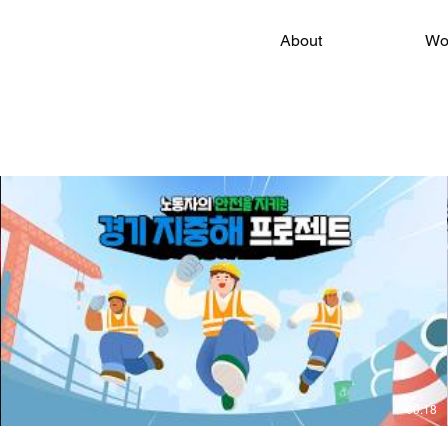
About
Wo
00:18