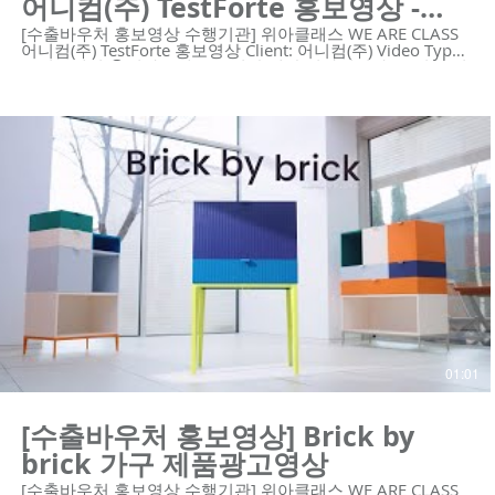
어니컴(주) TestForte 홍보영상 -
ENG ver.
[수출바우처 홍보영상 수행기관] 위아클래스 WE ARE CLASS
어니컴(주) TestForte 홍보영상 Client: 어니컴(주) Video Type:
모션그래픽 😍위아클래스는 영상 제작 회사입니다. 우리는 혁
신적인 기술의 기업을 위한 하이 퀄리티 영상 콘텐츠와 디자
인 솔루션을 제공합니다. https://www.weareclass.com/ 👉
영상이 필요하세요? 최적의 영상제작 계획을 통해 차별화된
영상을 제작할 수 있습니다! :D :
https://www.weareclass.com/contact 🔍 모션그래픽 홍보영
상 포트폴리오 https://youtu.be/RPsAx7Q5hWk
https://youtu.be/p9EDYvvK9Bg
https://youtu.be/kpo0fJLGFMc https://youtu.be/yCU-
vIJVz14 https://youtu.be/aos5Bwx1-Ec
https://youtu.be/njy9o7SofCc
https://youtu.be/YPW5QqLlKwA
https://youtu.be/j2JvoTsYe8U https://youtu.be/Zc2XbF-
zphI https://youtu.be/7_2JvfQmgRs
https://youtu.be/Ppazlu3660o #어니컴 #Testforte #ai #자
동화 솔루션 #모션그래픽 #홍보영상 #수출바우처홍보영상 #
수출바우처 ------------------------------------------------------------ 제
작문의 Tel. 02-6953-0728 Mail. mkcho@weareclass.com 🌐
Check our Website: www.weareclass.com
01:01
[수출바우처 홍보영상] Brick by
brick 가구 제품광고영상
[수출바우처 홍보영상 수행기관] 위아클래스 WE ARE CLASS