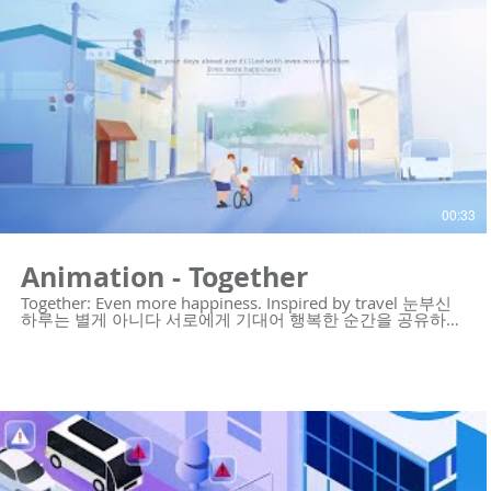
리오 https://youtu.be/nVtZ3uApqaY
https://youtu.be/ugC3AC4nr4I
https://youtu.be/k63M7P9AWaM
https://youtu.be/tRvDxK79uDI
https://youtu.be/UPBN1NEVPDg
https://youtu.be/wLIFMD5J1bI https://youtu.be/zw57-
2B1DB0 #모션그래픽 #모션그래픽홍보영상 #모션그래픽광
고 #타이포모션 -----------------------------------------------------------
- 제작문의 Tel. 02-6953-0728 Mail.
mkcho@weareclass.com Web. www.weareclass.com
00:33
Animation - Together
Together: Even more happiness. Inspired by travel 눈부신
하루는 별게 아니다 서로에게 기대어 행복한 순간을 공유하는
것으로 충분하다 함께 잡은 손은 큰 위로가 되고 함께 바라보
는 풍경은 그림이 된다 당신이 앞날이 더욱 그러하길 더욱 행
복해지기를 - 생각하며 이지현 - Created by WE ARE CLASS
Sookyung Baek #animation #motivation #drawing
#motiongraphics #japantravel