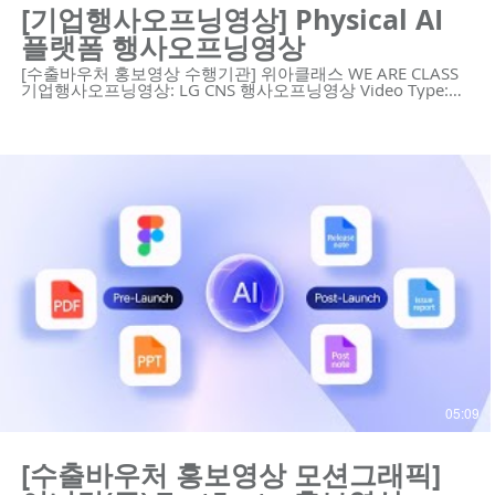
[기업행사오프닝영상] Physical AI
플랫폼 행사오프닝영상
[수출바우처 홍보영상 수행기관] 위아클래스 WE ARE CLASS
기업행사오프닝영상: LG CNS 행사오프닝영상 Video Type:
모션그래픽, AI영상 😍위아클래스는 영상 제작 회사입니다.
우리는 혁신적인 기술의 기업을 위한 하이 퀄리티 영상 콘텐
츠와 디자인 솔루션을 제공합니다.
https://www.weareclass.com/ 👉 영상이 필요하세요? 최적
의 영상제작 계획을 통해 차별화된 영상을 제작할 수 있습니
다! :D : https://www.weareclass.com/contact 🔍 모션그래픽
홍보영상 포트폴리오 https://youtu.be/kmhPRH9RKGY
https://youtu.be/RPsAx7Q5hWk
https://youtu.be/p9EDYvvK9Bg
https://youtu.be/kpo0fJLGFMc https://youtu.be/yCU-
vIJVz14 https://youtu.be/aos5Bwx1-Ec
https://youtu.be/njy9o7SofCc
https://youtu.be/YPW5QqLlKwA
https://youtu.be/j2JvoTsYe8U https://youtu.be/Zc2XbF-
zphI https://youtu.be/7_2JvfQmgRs
https://youtu.be/Ppazlu3660o #행사오프닝 #행사영상 #모
션그래픽영상 #오프닝영상 --------------------------------------------
---------------- 제작문의 Tel. 02-6953-0728 Mail.
mkcho@weareclass.com 🌐 Website: www.weareclass.com
05:09
[수출바우처 홍보영상 모션그래픽]