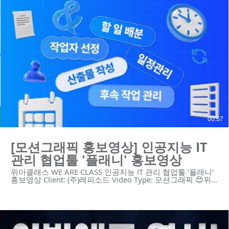
상을 제작할 수 있습니다! :D :
https://www.weareclass.com/contact 🔍 유사포트폴리오
https://youtu.be/NTDWvbvwS4A
https://youtu.be/nVtZ3uApqaY
https://youtu.be/ugC3AC4nr4I
https://youtu.be/k63M7P9AWaM
https://youtu.be/tRvDxK79uDI
https://youtu.be/UPBN1NEVPDg
https://youtu.be/wLIFMD5J1bI https://youtu.be/zw57-
2B1DB0 #모션그래픽 #모션그래픽홍보영상 #모션그래픽광
고 #타이포모션 #해치 #서울시 #청소년 #몽땅 ------------------
------------------------------------------ 제작문의 Tel. 02-6953-0728
Mail. mkcho@weareclass.com Web. www.weareclass.com
00:57
[모션그래픽 홍보영상] 인공지능 IT
관리 협업툴 '플래니' 홍보영상
위아클래스 WE ARE CLASS 인공지능 IT 관리 협업툴 '플래니'
홍보영상 Client: (주)레피소드 Video Type: 모션그래픽 😍위
아클래스는 영상 제작 회사입니다. 우리는 혁신적인 기술의
스타트업과 기업을 위한 하이 퀄리티 영상 콘텐츠와 디자인
솔루션을 제공합니다. https://www.weareclass.com/ 👉 영
상이 필요하세요? 최적의 영상제작 계획을 통해 차별화된 영
상을 제작할 수 있습니다! :D :
https://www.weareclass.com/contact 🔍 유사포트폴리오