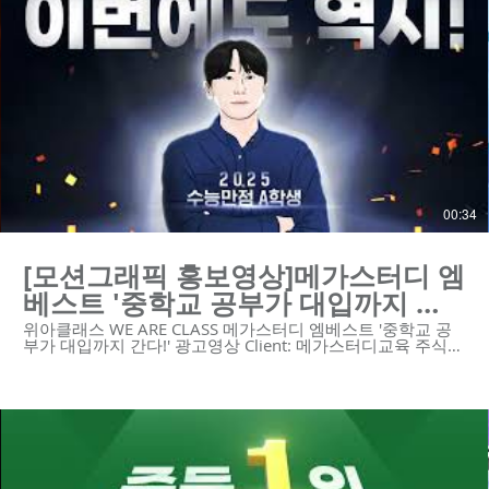
https://youtu.be/nVtZ3uApqaY
https://youtu.be/ugC3AC4nr4I
https://youtu.be/k63M7P9AWaM
https://youtu.be/tRvDxK79uDI
https://youtu.be/UPBN1NEVPDg
https://youtu.be/wLIFMD5J1bI https://youtu.be/zw57-
2B1DB0 #모션그래픽 #모션그래픽홍보영상 #모션그래픽광
고 #타이포모션 -----------------------------------------------------------
- 제작문의 Tel. 02-6953-0728 Mail.
mkcho@weareclass.com Web. www.weareclass.com
00:34
[모션그래픽 홍보영상]메가스터디 엠
베스트 '중학교 공부가 대입까지 간
다!' 광고영상
위아클래스 WE ARE CLASS 메가스터디 엠베스트 '중학교 공
부가 대입까지 간다!' 광고영상 Client: 메가스터디교육 주식회
사 Video Type: 모션그래픽 😍위아클래스는 영상 제작 회사입
니다. 우리는 혁신적인 기술의 스타트업과 기업을 위한 하이
퀄리티 영상 콘텐츠와 디자인 솔루션을 제공합니다.
https://www.weareclass.com/ 👉 영상이 필요하세요? 최적
의 영상제작 계획을 통해 차별화된 영상을 제작할 수 있습니
다! :D : https://www.weareclass.com/contact 🔍 유사포트폴
리오 https://youtu.be/ugC3AC4nr4I
https://youtu.be/k63M7P9AWaM