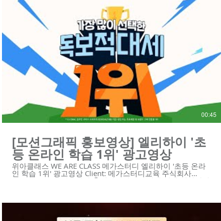
제작할 수 있습니다! :D :
https://www.weareclass.com/contact 🔍 모션그래픽 홍보영
상 포트폴리오 https://youtu.be/p9EDYvvK9Bg
https://youtu.be/kpo0fJLGFMc https://youtu.be/yCU-
vIJVz14 https://youtu.be/aos5Bwx1-Ec
https://youtu.be/njy9o7SofCc
https://youtu.be/YPW5QqLlKwA
https://youtu.be/j2JvoTsYe8U https://youtu.be/Zc2XbF-
zphI https://youtu.be/7_2JvfQmgRs
https://youtu.be/Ppazlu3660o #모션그래픽홍보영상 #모션
그래픽 #홍보영상 #ai #수출바우처홍보영상 ---------------------
--------------------------------------- 제작문의 Tel. 02-6953-0728
Mail. mkcho@weareclass.com Web. www.weareclass.com
00:45
[모션그래픽 홍보영상] 엘리하이 '초
등 온라인 학습 1위' 광고영상
위아클래스 WE ARE CLASS 메가스터디 엘리하이 '초등 온라
인 학습 1위' 광고영상 Client: 메가스터디교육 주식회사
Video Type: 모션그래픽 😍위아클래스는 영상 제작 회사입니
다. 우리는 혁신적인 기술의 스타트업과 기업을 위한 하이 퀄
리티 영상 콘텐츠와 디자인 솔루션을 제공합니다.
https://www.weareclass.com/ 👉 영상이 필요하세요? 최적
의 영상제작 계획을 통해 차별화된 영상을 제작할 수 있습니
다! :D : https://www.weareclass.com/contact 🔍 유사포트폴