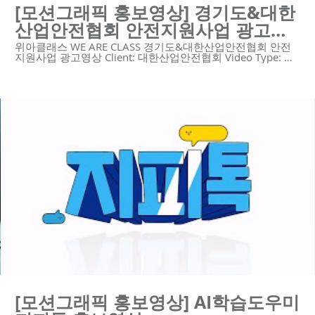
[모션그래픽 홍보영상] 경기도&대한
산업안전협회 안전지원사업 광고영
상
위아클래스 WE ARE CLASS 경기도&대한산업안전협회 안전
지원사업 광고영상 Client: 대한산업안전협회 Video Type: 모
션그래픽 😍위아클래스는 영상 제작 회사입니다. 우리는 혁신
적인 기술의 스타트업과 기업을 위한 하이 퀄리티 영상 콘텐
츠와 디자인 솔루션을 제공합니다.
https://www.weareclass.com/ 👉 영상이 필요하세요? 최적
의 영상제작 계획을 통해 차별화된 영상을 제작할 수 있습니
다! :D : https://www.weareclass.com/contact 🔍 유사포트폴
리오 https://youtu.be/NTDWvbvwS4A
https://youtu.be/nVtZ3uApqaY
https://youtu.be/ugC3AC4nr4I
https://youtu.be/k63M7P9AWaM
https://youtu.be/tRvDxK79uDI
https://youtu.be/UPBN1NEVPDg
https://youtu.be/wLIFMD5J1bI https://youtu.be/zw57-
2B1DB0 #모션그래픽 #모션그래픽홍보영상 #모션그래픽광
고 #캐릭터애니메이션 #캐릭터제작 #경기도 #대한산업안전
협회 ------------------------------------------------------------ 제작문의
Tel. 02-6953-0728 Mail. mkcho@weareclass.com Web.
www.weareclass.com
01:01
[모션그래픽 홍보영상] AI학습도우미