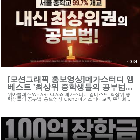
리오 https://youtu.be/nVtZ3uApqaY
https://youtu.be/ugC3AC4nr4I
https://youtu.be/k63M7P9AWaM
https://youtu.be/tRvDxK79uDI
https://youtu.be/UPBN1NEVPDg
https://youtu.be/wLIFMD5J1bI https://youtu.be/zw57-
2B1DB0 #모션그래픽 #모션그래픽홍보영상 #모션그래픽광
고 #타이포모션 #엘리하이 --------------------------------------------
---------------- 제작문의 Tel. 02-6953-0728 Mail.
mkcho@weareclass.com Web. www.weareclass.com
00:34
[모션그래픽 홍보영상]메가스터디 엠
베스트 '최상위 중학생들의 공부법'
홍보영상
위아클래스 WE ARE CLASS 메가스터디 엠베스트 '최상위 중
학생들의 공부법' 홍보영상 Client: 메가스터디교육 주식회사
Video Type: 모션그래픽 😍위아클래스는 영상 제작 회사입니
다. 우리는 혁신적인 기술의 스타트업과 기업을 위한 하이 퀄
리티 영상 콘텐츠와 디자인 솔루션을 제공합니다.
https://www.weareclass.com/ 👉 영상이 필요하세요? 최적
의 영상제작 계획을 통해 차별화된 영상을 제작할 수 있습니
다! :D : https://www.weareclass.com/contact 🔍 유사포트폴
리오 https://youtu.be/ugC3AC4nr4I
https://youtu.be/k63M7P9AWaM