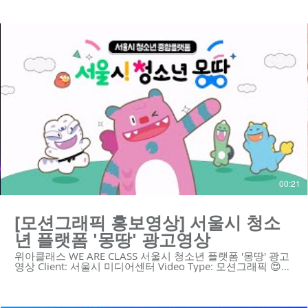
기업을 위한 하이 퀄리티 영상 콘텐츠와 디자인 솔루션을 제
공합니다. https://www.weareclass.com/ 👉 영상이 필요하
세요? 최적의 영상제작 계획을 통해 차별화된 영상을 제작할
수 있습니다! :D : https://www.weareclass.com/contact 🔍
모션그래픽 홍보영상 포트폴리오
https://youtu.be/brwjdg50zBE
https://youtu.be/p9EDYvvK9Bg
https://youtu.be/kpo0fJLGFMc https://youtu.be/yCU-
vIJVz14 https://youtu.be/aos5Bwx1-Ec
https://youtu.be/njy9o7SofCc
https://youtu.be/YPW5QqLlKwA
https://youtu.be/j2JvoTsYe8U https://youtu.be/Zc2XbF-
zphI https://youtu.be/7_2JvfQmgRs
https://youtu.be/Ppazlu3660o #홍보영상 #ai #모션그래픽
홍보영상 #수출바우처홍보영상 #전시회영상 #광고 -----------
------------------------------------------------- 제작문의 Tel. 02-6953-
0728 Mail. mkcho@weareclass.com Web.
www.weareclass.com
00:21
[모션그래픽 홍보영상] 서울시 청소
년 플랫폼 '몽땅' 광고영상
위아클래스 WE ARE CLASS 서울시 청소년 플랫폼 '몽땅' 광고
영상 Client: 서울시 미디어센터 Video Type: 모션그래픽 😍위
아클래스는 영상 제작 회사입니다. 우리는 혁신적인 기술의
스타트업과 기업을 위한 하이 퀄리티 영상 콘텐츠와 디자인
솔루션을 제공합니다. https://www.weareclass.com/ 👉 영
상이 필요하세요? 최적의 영상제작 계획을 통해 차별화된 영