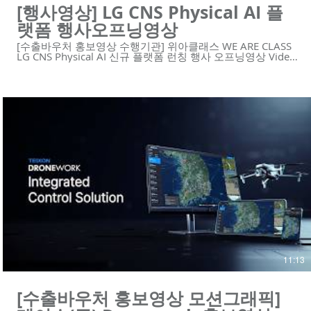
[행사영상] LG CNS Physical AI 플
랫폼 행사오프닝영상
[수출바우처 홍보영상 수행기관] 위아클래스 WE ARE CLASS
LG CNS Physical AI 신규 플랫폼 런칭 행사 오프닝영상 Video
Type: 모션그래픽, AI영상 😍위아클래스는 영상 제작 회사입
니다. 우리는 혁신적인 기술의 기업을 위한 하이 퀄리티 영상
콘텐츠와 디자인 솔루션을 제공합니다.
https://www.weareclass.com/ 👉 영상이 필요하세요? 최적
의 영상제작 계획을 통해 차별화된 영상을 제작할 수 있습니
다! :D : https://www.weareclass.com/contact 🔍 모션그래픽
홍보영상 포트폴리오 https://youtu.be/kmhPRH9RKGY
https://youtu.be/RPsAx7Q5hWk
https://youtu.be/p9EDYvvK9Bg
https://youtu.be/kpo0fJLGFMc https://youtu.be/yCU-
vIJVz14 https://youtu.be/aos5Bwx1-Ec
https://youtu.be/njy9o7SofCc
https://youtu.be/YPW5QqLlKwA
https://youtu.be/j2JvoTsYe8U https://youtu.be/Zc2XbF-
zphI https://youtu.be/7_2JvfQmgRs
https://youtu.be/Ppazlu3660o #행사오프닝영상 #행사영상
#모션그래픽영상 #오프닝영상 ---------------------------------------
--------------------- 제작문의 Tel. 02-6953-0728 Mail.
mkcho@weareclass.com 🌐 Website: www.weareclass.com
11:13
[수출바우처 홍보영상 모션그래픽]