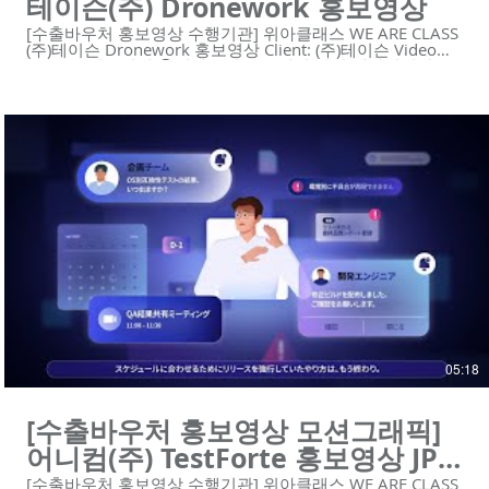
테이슨(주) Dronework 홍보영상
[수출바우처 홍보영상 수행기관] 위아클래스 WE ARE CLASS
(주)테이슨 Dronework 홍보영상 Client: (주)테이슨 Video
Type: 모션그래픽 😍위아클래스는 영상 제작 회사입니다. 우
리는 혁신적인 기술의 기업을 위한 하이 퀄리티 영상 콘텐츠
와 디자인 솔루션을 제공합니다.
https://www.weareclass.com/ 👉 영상이 필요하세요? 최적
의 영상제작 계획을 통해 차별화된 영상을 제작할 수 있습니
다! :D : https://www.weareclass.com/contact 🔍 모션그래픽
홍보영상 포트폴리오 https://youtu.be/RPsAx7Q5hWk
https://youtu.be/p9EDYvvK9Bg
https://youtu.be/kpo0fJLGFMc https://youtu.be/yCU-
vIJVz14 https://youtu.be/aos5Bwx1-Ec
https://youtu.be/njy9o7SofCc
https://youtu.be/YPW5QqLlKwA
https://youtu.be/j2JvoTsYe8U https://youtu.be/Zc2XbF-
zphI https://youtu.be/7_2JvfQmgRs
https://youtu.be/Ppazlu3660o #Teixon #dronework
#aidrone #drone #dronesolutions #모션그래픽 #홍보영상
#수출바우처홍보영상 #수출바우처 ---------------------------------
--------------------------- 제작문의 Tel. 02-6953-0728 Mail.
mkcho@weareclass.com 🌐 Website: www.weareclass.com
05:18
[수출바우처 홍보영상 모션그래픽]
어니컴(주) TestForte 홍보영상 JPN
ver.
[수출바우처 홍보영상 수행기관] 위아클래스 WE ARE CLASS