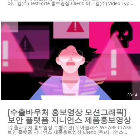
어니컴(주) TestForte 홍보영상 Client: 어니컴(주) Video Type:
모션그래픽 😍위아클래스는 영상 제작 회사입니다. 우리는 혁
신적인 기술의 기업을 위한 하이 퀄리티 영상 콘텐츠와 디자
인 솔루션을 제공합니다. https://www.weareclass.com/ 👉
영상이 필요하세요? 최적의 영상제작 계획을 통해 차별화된
영상을 제작할 수 있습니다! :D :
https://www.weareclass.com/contact 🔍 모션그래픽 홍보영
상 포트폴리오 https://youtu.be/RPsAx7Q5hWk
https://youtu.be/p9EDYvvK9Bg
https://youtu.be/kpo0fJLGFMc https://youtu.be/yCU-
vIJVz14 https://youtu.be/aos5Bwx1-Ec
https://youtu.be/njy9o7SofCc
https://youtu.be/YPW5QqLlKwA
https://youtu.be/j2JvoTsYe8U https://youtu.be/Zc2XbF-
zphI https://youtu.be/7_2JvfQmgRs
https://youtu.be/Ppazlu3660o #어니컴 #Testforte #ai #자
동화 솔루션 #모션그래픽 #홍보영상 #수출바우처홍보영상 #
수출바우처 ------------------------------------------------------------ 제
작문의 Tel. 02-6953-0728 Mail. mkcho@weareclass.com 🌐
Check our Website: www.weareclass.com
03:14
[수출바우처 홍보영상 모션그래픽]
보안 플랫폼 지니언스 제품홍보영상
[수출바우처 홍보영상 수행기관] 위아클래스 WE ARE CLASS
보안 플랫폼 지니언스 제품홍보영상 Client: (주)지니언스
Video Type: 모션그래픽 😍위아클래스는 영상 제작 회사입니