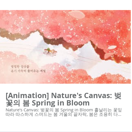
의 기업을 위한 하이 퀄리티 영상 콘텐츠와 디자인 솔루션을
제공합니다. https://www.weareclass.com/ 👉 영상이 필요
하세요? 최적의 영상제작 계획을 통해 차별화된 영상을 제작
할 수 있습니다! :D : https://www.weareclass.com/contact
🔍 모션그래픽 홍보영상 포트폴리오
https://youtu.be/p9EDYvvK9Bg
https://youtu.be/kpo0fJLGFMc https://youtu.be/yCU-
vIJVz14 https://youtu.be/aos5Bwx1-Ec
https://youtu.be/njy9o7SofCc
https://youtu.be/YPW5QqLlKwA
https://youtu.be/j2JvoTsYe8U https://youtu.be/Zc2XbF-
zphI https://youtu.be/7_2JvfQmgRs
https://youtu.be/Ppazlu3660o #모션그래픽홍보영상 #제품
홍보영상 #삼성헬스케어 #수출바우처홍보영상 -----------------
------------------------------------------- 제작문의 Tel. 02-6953-
0728 Mail. mkcho@weareclass.com Web.
www.weareclass.com
00:48
[Animation] Nature's Canvas: 벚
꽃의 봄 Spring in Bloom
Nature's Canvas: 벚꽃의 봄 Spring in Bloom 흩날리는 꽃잎
따라 따스하게 스며드는 봄 겨울의 끝자락, 봄은 조용히 다가
와 따스한 손길을 건네온다. 햇살에 물든 길목마다 꽃을 닮은
웃음들이 피어난다. 평범한 일상을 온기 가득히 품어주는 계
절 겨울을 지나, 다시 봄. Spring in Bloom 위아클래스 이지현
作