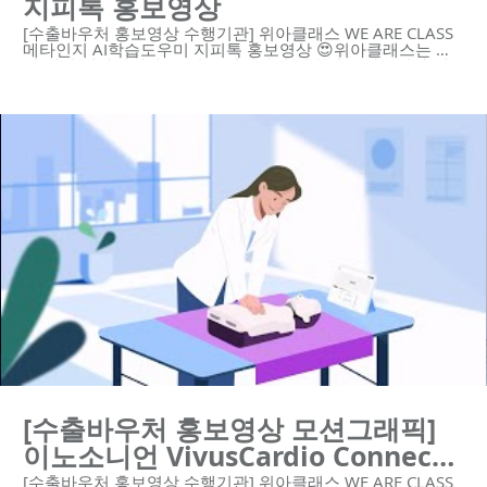
지피톡 홍보영상
[수출바우처 홍보영상 수행기관] 위아클래스 WE ARE CLASS
메타인지 AI학습도우미 지피톡 홍보영상 😍위아클래스는 영
상 제작 회사입니다. 우리는 혁신적인 기술의 스타트업과 기
업을 위한 하이 퀄리티 영상 콘텐츠와 디자인 솔루션을 제공
합니다. https://www.weareclass.com/ 👉 영상이 필요하세
요? 최적의 영상제작 계획을 통해 차별화된 영상을 제작할 수
있습니다! :D : https://www.weareclass.com/contact 🔍 유사
포트폴리오 https://youtu.be/NTDWvbvwS4A
https://youtu.be/nVtZ3uApqaY
https://youtu.be/ugC3AC4nr4I
https://youtu.be/k63M7P9AWaM
https://youtu.be/tRvDxK79uDI
https://youtu.be/UPBN1NEVPDg
https://youtu.be/wLIFMD5J1bI https://youtu.be/zw57-
2B1DB0 #모션그래픽 #모션그래픽홍보영상 #모션그래픽광
고 #타이포모션 #AI교육 #AI학습 #인강 #지피톡 ---------------
--------------------------------------------- 제작문의 Tel. 02-6953-
0728 Mail. mkcho@weareclass.com Web.
www.weareclass.com
03:00
[수출바우처 홍보영상 모션그래픽]
이노소니언 VivusCardio Connect
홍보영상
[수출바우처 홍보영상 수행기관] 위아클래스 WE ARE CLASS