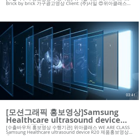
Brick by brick 가구광고영상 Client: (주)서일 😍위아클래스는
영상 제작 회사입니다. 우리는 혁신적인 기술의 기업을 위한
하이 퀄리티 영상 콘텐츠와 디자인 솔루션을 제공합니다.
https://www.weareclass.com/ 👉 영상이 필요하세요? 최적
의 영상제작 계획을 통해 차별화된 영상을 제작할 수 있습니
다! :D : https://www.weareclass.com/contact 🔍 홍보영상
포트폴리오 https://youtu.be/brwjdg50zBE
https://youtu.be/p9EDYvvK9Bg
https://youtu.be/kpo0fJLGFMc https://youtu.be/yCU-
vIJVz14 https://youtu.be/aos5Bwx1-Ec
https://youtu.be/njy9o7SofCc
https://youtu.be/YPW5QqLlKwA
https://youtu.be/j2JvoTsYe8U https://youtu.be/Zc2XbF-
zphI https://youtu.be/7_2JvfQmgRs
https://youtu.be/Ppazlu3660o #제품광고영상 #제품홍보영
상 #수출바우처홍보영상 #광고촬영 #수출바우처 --------------
---------------------------------------------- 제작문의 Tel. 02-6953-
0728 Mail. mkcho@weareclass.com Web.
www.weareclass.com
03:41
[모션그래픽 홍보영상]Samsung
Healthcare ultrasound device
R20 제품홍보영상
[수출바우처 홍보영상 수행기관] 위아클래스 WE ARE CLASS
Samsung Healthcare ultrasound device R20 제품홍보영상
😍위아클래스는 영상 제작 회사입니다. 우리는 혁신적인 기술